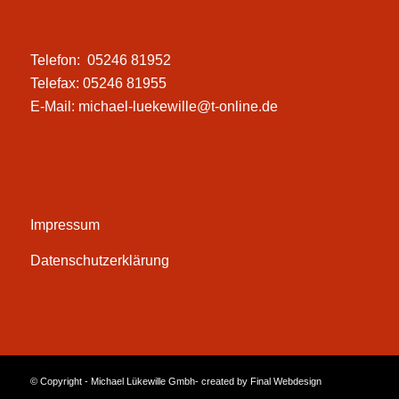
Telefon: 05246 81952
Telefax: 05246 81955
E-Mail:
michael-luekewille@t-online.de
Impressum
Datenschutzerklärung
© Copyright - Michael Lükewille Gmbh- created by
Final Webdesign